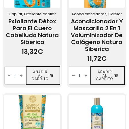
Capilar, Exfoliante capilar
Acondicionadores, Capilar
Exfoliante Détox
Acondicionador Y
Para El Cuero
Mascarilla 2 En 1
Cabelludo Natura
Voluminizador De
Siberica
Colágeno Natura
Siberica
13,32
€
11,72
€
Exfoliante
Acondicionador
Détox
AÑADIR
y
AÑADIR
AL
AL
para
Mascarilla
CARRITO
CARRITO
el
2
Cuero
en
Cabelludo
1
Natura
Voluminizador
Siberica
de
cantidad
Colágeno
Natura
Siberica
cantidad