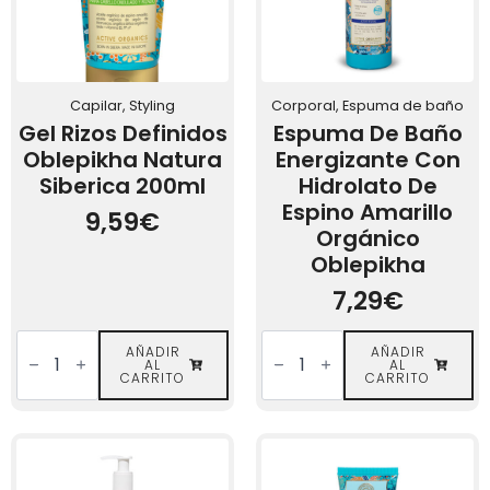
Capilar, Styling
Corporal, Espuma de baño
Gel Rizos Definidos
Espuma De Baño
Oblepikha Natura
Energizante Con
Siberica 200ml
Hidrolato De
Espino Amarillo
9,59
€
Orgánico
Oblepikha
7,29
€
Gel
Espuma
Rizos
AÑADIR
de
AÑADIR
AL
AL
Definidos
Baño
CARRITO
CARRITO
Oblepikha
Energizante
Natura
con
Siberica
Hidrolato
200ml
de
cantidad
Espino
Amarillo