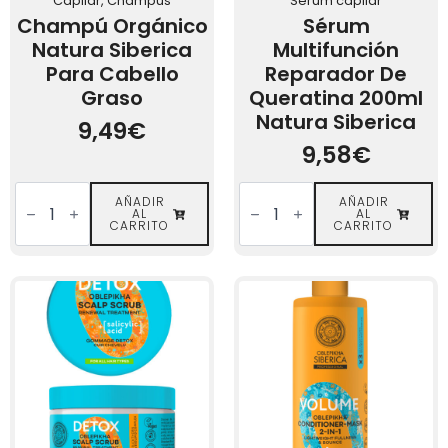
Capilar, Champús
Sérum capilar
Champú Orgánico
Sérum
Natura Siberica
Multifunción
Para Cabello
Reparador De
Graso
Queratina 200ml
Natura Siberica
9,49
€
9,58
€
Champú
Sérum
Orgánico
AÑADIR
Multifunción
AÑADIR
AL
AL
Natura
Reparador
CARRITO
CARRITO
Siberica
de
para
Queratina
Cabello
200ml
Graso
Natura
cantidad
Siberica
cantidad