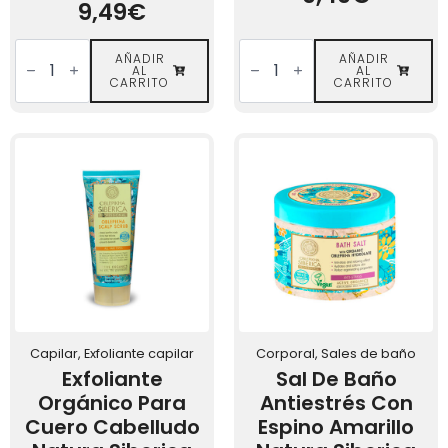
9,49
€
Exfoliante
Acondicionador
Corporal
AÑADIR
Orgánico
AÑADIR
AL
AL
de
con
CARRITO
CARRITO
Espino
Espino
Amarillo
Amarillo
y
Natura
Miel
Siberica
—
cantidad
Natura
Siberica
cantidad
Capilar, Exfoliante capilar
Corporal, Sales de baño
Exfoliante
Sal De Baño
Orgánico Para
Antiestrés Con
Cuero Cabelludo
Espino Amarillo