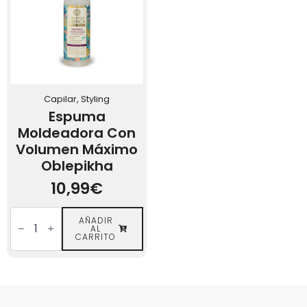
cabello
cantidad
Capilar, Styling
Espuma
Moldeadora Con
Volumen Máximo
Oblepikha
10,99
€
Espuma
Moldeadora
AÑADIR
AL
con
CARRITO
Volumen
Máximo
Oblepikha
cantidad