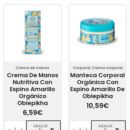
espino
con
amarillo
Espino
Oblepikha
Amarillo
Profesional
Orgánico
cantidad
cantidad
Crema de manos
Corporal, Crema corporal
Crema De Manos
Manteca Corporal
Nutritiva Con
Orgánica Con
Espino Amarillo
Espino Amarillo De
Orgánico
Oblepikha
Oblepikha
10,59
€
6,59
€
Crema
Manteca
de
AÑADIR
Corporal
AÑADIR
AL
AL