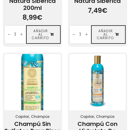
Natura Siberica
Natura Siberica
200ml
7,49
€
8,99
€
Exfoliante
Sal
Orgánico
AÑADIR
de
AÑADIR
AL
AL
para
baño
CARRITO
CARRITO
Cuero
antiestrés
Cabelludo
con
Natura
espino
Siberica
amarillo
200ml
Natura
cantidad
Siberica
cantidad
Capilar, Champús
Capilar, Champús
Champú Sin
Champú Con