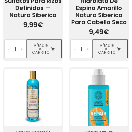
Sulfatos Para Rizos
Hidrolato De
Definidos —
Espino Amarillo
Natura Siberica
Natura Siberica
Para Cabello Seco
9,99
€
9,49
€
Champú
Champú
Sin
AÑADIR
con
AÑADIR
AL
AL
Sulfatos
Hidrolato
CARRITO
CARRITO
para
de
Rizos
Espino
Definidos
Amarillo
—
Natura
Natura
Siberica
Siberica
para
cantidad
Cabello
Seco
cantidad