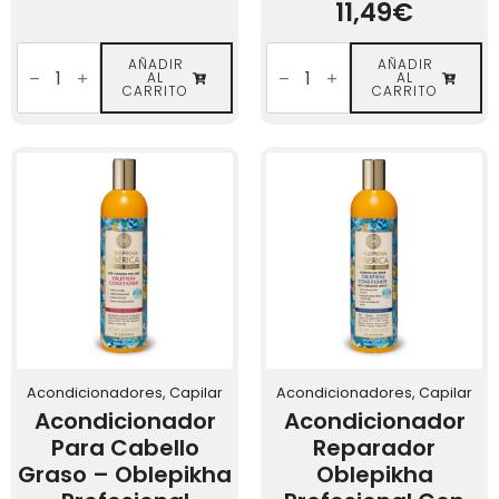
11,49
€
Aceite
Aceite
Reparador
AÑADIR
Capilar
AÑADIR
AL
AL
de
Reparador
CARRITO
CARRITO
Puntas
Orgánico
con
Espino
Espino
Amarillo
Amarillo
de
Orgánico
Oblepikha
Oblepikha
Profesional
cantidad
cantidad
Acondicionadores, Capilar
Acondicionadores, Capilar
Acondicionador
Acondicionador
Para Cabello
Reparador
Graso – Oblepikha
Oblepikha