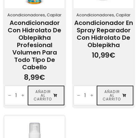
Acondicionadores, Capilar
Acondicionadores, Capilar
Acondicionador
Acondicionador En
Con Hidrolato De
Spray Reparador
Oblepikha
Con Hidrolato De
Profesional
Oblepikha
Volumen Para
10,99
€
Todo Tipo De
Cabello
8,99
€
Acondicionador
Acondicionador
con
AÑADIR
en
AÑADIR
AL
AL
Hidrolato
Spray
CARRITO
CARRITO
de
Reparador
Oblepikha
con
Profesional
Hidrolato
Volumen
de
para
Oblepikha
todo
cantidad
tipo
de