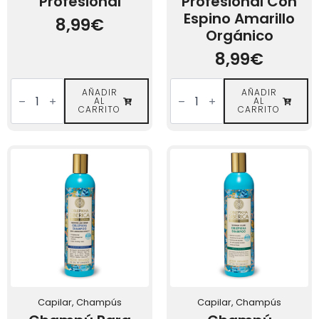
Profesional
Profesional Con
Espino Amarillo
8,99
€
Orgánico
8,99
€
Acondicionador
Acondicionador
para
AÑADIR
Reparador
AÑADIR
AL
AL
cabello
Oblepikha
CARRITO
CARRITO
graso
Profesional
-
con
Oblepikha
Espino
Profesional
Amarillo
cantidad
Orgánico
cantidad
Capilar, Champús
Capilar, Champús