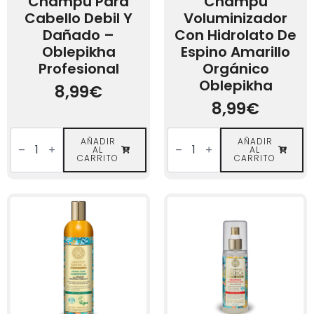
Champú Para
Champú
Cabello Debil Y
Voluminizador
Dañado –
Con Hidrolato De
Oblepikha
Espino Amarillo
Profesional
Orgánico
Oblepikha
8,99
€
8,99
€
Champú
Champú
para
AÑADIR
Voluminizador
AÑADIR
AL
AL
cabello
con
CARRITO
CARRITO
debil
Hidrolato
y
de
dañado
Espino
-
Amarillo
Oblepikha
Orgánico
Profesional
Oblepikha
cantidad
cantidad