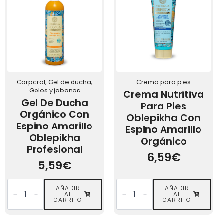
Orgánico
Oblepikha
cantidad
Corporal, Gel de ducha,
Crema para pies
Geles y jabones
Crema Nutritiva
Gel De Ducha
Para Pies
Orgánico Con
Oblepikha Con
Espino Amarillo
Espino Amarillo
Oblepikha
Orgánico
Profesional
6,59
€
5,59
€
Gel
Crema
de
AÑADIR
Nutritiva
AÑADIR
AL
AL
ducha
para
CARRITO
CARRITO
orgánico
Pies
con
Oblepikha