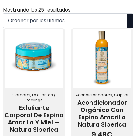
Ordenado
Mostrando los 25 resultados
por
los
últimos
Corporal, Exfoliantes /
Acondicionadores, Capilar
Peelings
Acondicionador
Exfoliante
Orgánico Con
Corporal De Espino
Espino Amarillo
Amarillo Y Miel —
Natura Siberica
Natura Siberica
9,49
€