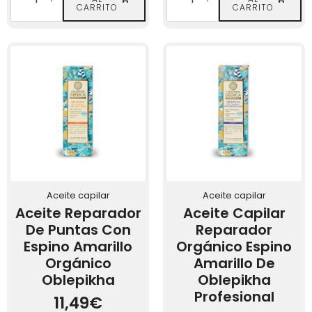
Manos
Orgánica
CARRITO
CARRITO
Nutritiva
con
con
Espino
Espino
Amarillo
Amarillo
de
Orgánico
Oblepikha
Oblepikha
cantidad
cantidad
Aceite capilar
Aceite capilar
Aceite Reparador
Aceite Capilar
De Puntas Con
Reparador
Espino Amarillo
Orgánico Espino
Orgánico
Amarillo De
Oblepikha
Oblepikha
Profesional
11,49
€