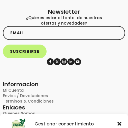
Oblepikha
Profesional
Newsletter
cantidad
¿Quieres estar al tanto de nuestras
ofertas y novedades?
Email
*
SUSCRIBIRSE
Informacion
Mi Cuenta
Envios / Devoluciones
Terminos & Condiciones
Enlaces
Quienes Somos
FAQ
Gestionar consentimiento
Politica De Privacidad