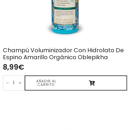
Champú Voluminizador Con Hidrolato De
Espino Amarillo Orgánico Oblepikha
8,99
€
Champú
Voluminizador
AÑADIR AL
CARRITO
con
Hidrolato
de
Espino
Amarillo
Orgánico
Oblepikha
cantidad