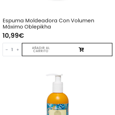
Espuma Moldeadora Con Volumen
Máximo Oblepikha
10,99
€
Espuma
Moldeadora
AÑADIR AL
CARRITO
con
Volumen
Máximo
Oblepikha
cantidad