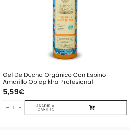
Gel De Ducha Orgánico Con Espino
Amarillo Oblepikha Profesional
5,59
€
Gel
de
AÑADIR AL
CARRITO
ducha
orgánico
con
espino
amarillo