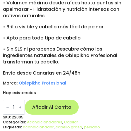
• Volumen máximo desde raíces hasta puntas sin
apelmazar • Hidratación y nutrición intensas con
activos naturales
• Brillo visible y cabello más fácil de peinar
• Apto para todo tipo de cabello
• Sin SLS ni parabenos Descubre cómo los
ingredientes naturales de Oblepikha Profesional
transforman tu cabello.
Envío desde Canarias en 24/48h.
Marca:
Oblepikha Profesional
Hay existencias
Acondicionador
con
Añadir Al Carrito
Hidrolato
de
SKU:
22005
Oblepikha
Categorías:
Acondicionadores
,
Capilar
Profesional
Etiquetas:
acondicionador
,
cabello graso
,
peinado
Volumen