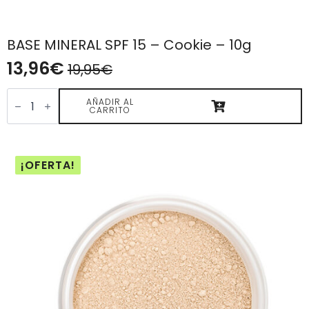
BASE MINERAL SPF 15 – Cookie – 10g
13,96
€
19,95
€
El
El
BASE
precio
precio
MINERAL
AÑADIR AL
CARRITO
SPF
original
actual
15
era:
es:
-
Cookie
19,95€.
13,96€.
-
¡OFERTA!
10g
cantidad