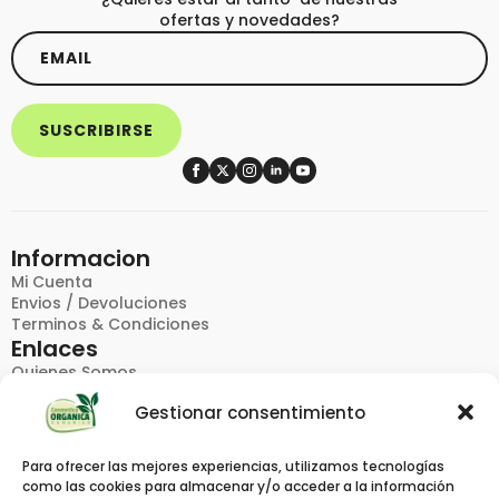
ofertas y novedades?
Email
*
SUSCRIBIRSE
Informacion
Mi Cuenta
Envios / Devoluciones
Terminos & Condiciones
Enlaces
Quienes Somos
FAQ
Gestionar consentimiento
Politica De Privacidad
Contacto
Productos
Para ofrecer las mejores experiencias, utilizamos tecnologías
Catalogos
como las cookies para almacenar y/o acceder a la información