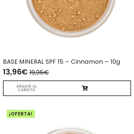
BASE MINERAL SPF 15 – Cinnamon – 10g
13,96
€
19,95
€
El
El
precio
precio
AÑADIR AL
CARRITO
original
actual
era:
es:
19,95€.
13,96€.
¡OFERTA!