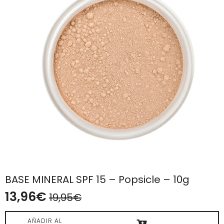
BASE MINERAL SPF 15 – Popsicle – 10g
13,96
€
19,95
€
El
El
precio
precio
AÑADIR AL