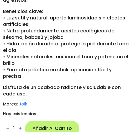
agresivos.
Beneficios clave:
• Luz sutil y natural: aporta luminosidad sin efectos
artificiales
• Nutre profundamente: aceites ecológicos de
sésamo, babasú y jojoba
• Hidratación duradera: protege la piel durante todo
el día
• Minerales naturales: unifican el tono y potencian el
brillo
• Formato práctico en stick: aplicación fácil y
precisa
Disfruta de un acabado radiante y saludable con
cada uso.
Marca:
Joik
Hay existencias
Iluminador
en
Añadir Al Carrito