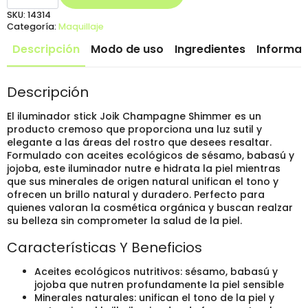
Stick
Joik
SKU:
14314
Champagne
Categoría:
Maquillaje
Shimmer
con
Descripción
Modo de uso
Ingredientes
Informac
Aceites
Ecológicos
cantidad
Descripción
El iluminador stick Joik Champagne Shimmer es un
producto cremoso que proporciona una luz sutil y
elegante a las áreas del rostro que desees resaltar.
Formulado con aceites ecológicos de sésamo, babasú y
jojoba, este iluminador nutre e hidrata la piel mientras
que sus minerales de origen natural unifican el tono y
ofrecen un brillo natural y duradero. Perfecto para
quienes valoran la cosmética orgánica y buscan realzar
su belleza sin comprometer la salud de la piel.
Características Y Beneficios
Aceites ecológicos nutritivos: sésamo, babasú y
jojoba que nutren profundamente la piel sensible
Minerales naturales: unifican el tono de la piel y