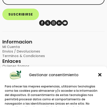
SUSCRIBIRSE
Informacion
Mi Cuenta
Envios / Devoluciones
Terminos & Condiciones
Enlaces
Quienes Somos
FAQ
Gestionar consentimiento
Politica De Privacidad
Contacto
Productos
Para ofrecer las mejores experiencias, utilizamos tecnologías
Catalogos
como las cookies para almacenar y/o acceder a la información
Pedido Rapido
del dispositivo. El consentimiento de estas tecnologías nos
Marcas
permitirá procesar datos como el comportamiento de
Contacto
navegación o las identificaciones únicas en este sitio. No