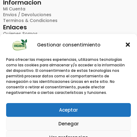
Informacion
Mi Cuenta
Envios / Devoluciones
Terminos & Condiciones
Enlaces
Quienes Somos
FAQ
Gestionar consentimiento
Politica De Privacidad
Contacto
Productos
Para ofrecer las mejores experiencias, utilizamos tecnologías
Catalogos
como las cookies para almacenar y/o acceder a la información
Pedido Rapido
del dispositivo. El consentimiento de estas tecnologías nos
Marcas
permitirá procesar datos como el comportamiento de
Contacto
navegación o las identificaciones únicas en este sitio. No
consentir o retirar el consentimiento, puede afectar
Calle Viera Y Clavijo 4,
negativamente a ciertas características y funciones.
38612, El Medano, S/C Tenerife
Info @ Cosmeticaorganicacanarias.com
629538319
Aceptar
Denegar
© 2024 COSMETICA ORGANICA CANARIAS. ALL