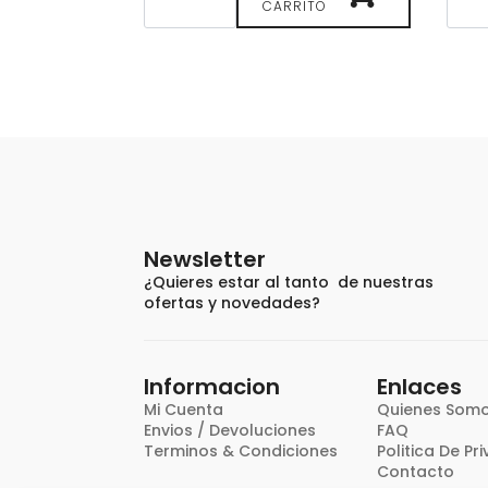
DÍA
Ilum
CARRITO
PIEL
Lame
SECA,
Ecof
NUTRICION
Lave
E
Clo
HIDRATACION
cant
cantidad
Newsletter
¿Quieres estar al tanto de nuestras
ofertas y novedades?
Informacion
Enlaces
Mi Cuenta
Quienes Som
Envios / Devoluciones
FAQ
Terminos & Condiciones
Politica De Pr
Contacto