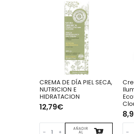
CREMA DE DÍA PIEL SECA,
Cre
NUTRICION E
Ilu
HIDRATACION
Eco
Clo
12,79
€
8,
CREMA
Cre
DE
AÑADIR
Faci
AL