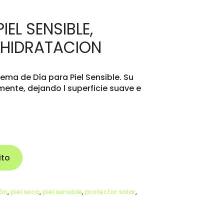
IEL SENSIBLE,
 HIDRATACION
rema de Día para Piel Sensible. Su
ente, dejando l superficie suave e
ito
ión
,
piel seca
,
piel sensible
,
protector solar
,