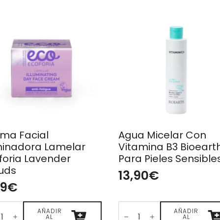
ma Facial
Agua Micelar Con
minadora Lamelar
Vitamina B3 Bioeart
foria Lavender
Para Pieles Sensible
uds
13,90
€
99
€
ma
Agua
al
AÑADIR
Micelar
AÑADIR
AL
AL