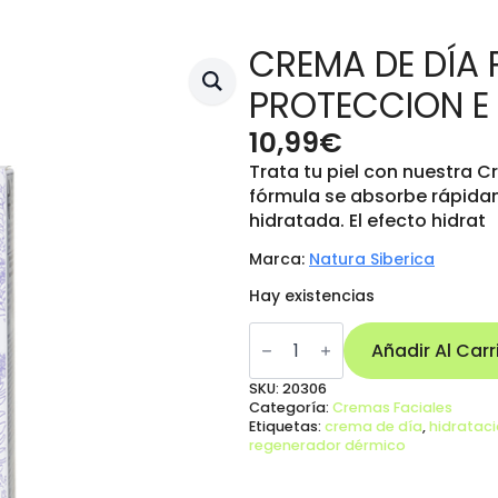
CREMA DE DÍA P
PROTECCION E
10,99
€
Trata tu piel con nuestra C
fórmula se absorbe rápidam
hidratada. El efecto hidrat
Marca:
Natura Siberica
Hay existencias
CREMA
DE
Añadir Al Carr
DÍA
PIEL
SKU:
20306
SENSIBLE,
Categoría:
Cremas Faciales
PROTECCION
Etiquetas:
crema de día
,
hidratac
E
regenerador dérmico
HIDRATACION
cantidad