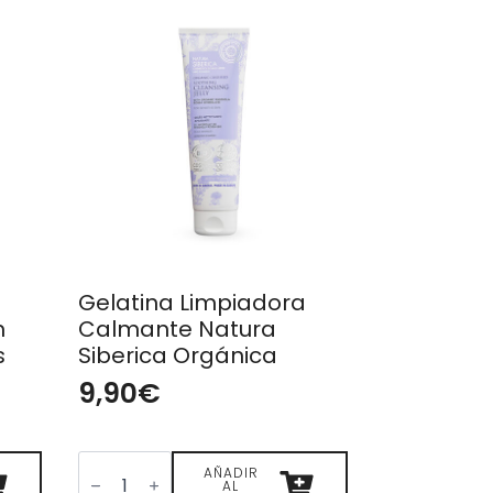
Gelatina Limpiadora
h
Calmante Natura
s
Siberica Orgánica
9,90
€
Gelatina
Limpiadora
AÑADIR
AL