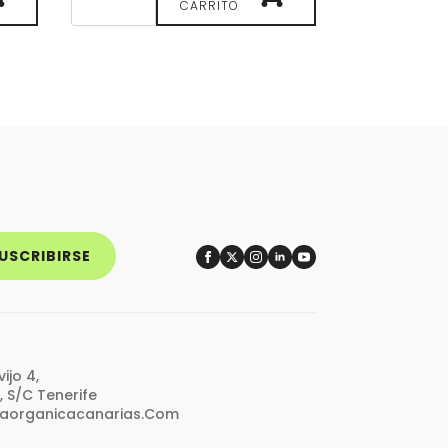
Calmante
CARRITO
Natura
Siberica
Orgánica
cantidad
USCRIBIRSE
ijo 4,
, S/C Tenerife
caorganicacanarias.com