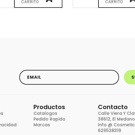
inadora
con
CARRITO
CARRITO
lar
Vitamina
oria
B3
nder
Bioearth
uds
para
idad
Pieles
Sensibles
cantidad
Email
*
S
Productos
Contacto
os
Catalogos
Calle Viera Y Clav
Pedido Rapido
38612, El Medano
ivacidad
Marcas
Info @ Cosmeti
629538319