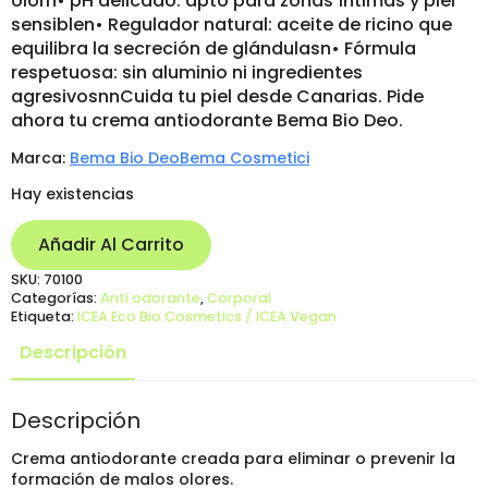
olorn• pH delicado: apto para zonas íntimas y piel
sensiblen• Regulador natural: aceite de ricino que
equilibra la secreción de glándulasn• Fórmula
respetuosa: sin aluminio ni ingredientes
agresivosnnCuida tu piel desde Canarias. Pide
ahora tu crema antiodorante Bema Bio Deo.
Marca:
Bema Bio Deo
Bema Cosmetici
Hay existencias
Añadir Al Carrito
SKU:
70100
Categorías:
Anti odorante
,
Corporal
Etiqueta:
ICEA Eco Bio Cosmetics / ICEA Vegan
Descripción
Descripción
Crema antiodorante creada para eliminar o prevenir la
formación de malos olores.