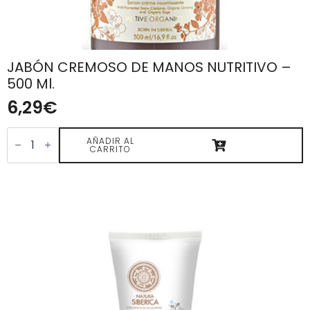
JABÓN CREMOSO DE MANOS NUTRITIVO –
500 Ml.
6,29
€
JABÓN
CREMOSO
AÑADIR AL
CARRITO
DE
MANOS
NUTRITIVO
-
500
ml.
cantidad