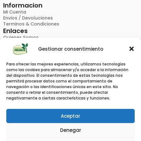
Informacion
Mi Cuenta
Envios / Devoluciones
Terminos & Condiciones
Enlaces
Quienes Somos
FAQ
Gestionar consentimiento
Politica De Privacidad
Contacto
Productos
Para ofrecer las mejores experiencias, utilizamos tecnologías
Catalogos
como las cookies para almacenar y/o acceder a la información
Pedido Rapido
del dispositivo. El consentimiento de estas tecnologías nos
Marcas
permitirá procesar datos como el comportamiento de
Contacto
navegación o las identificaciones únicas en este sitio. No
consentir o retirar el consentimiento, puede afectar
Calle Viera Y Clavijo 4,
negativamente a ciertas características y funciones.
38612, El Medano, S/C Tenerife
Info @ Cosmeticaorganicacanarias.com
629538319
Aceptar
Denegar