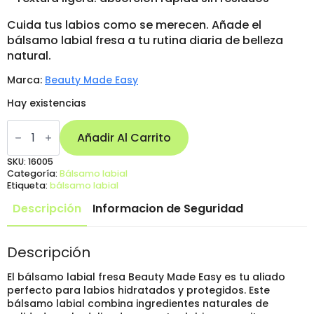
Cuida tus labios como se merecen. Añade el
bálsamo labial fresa a tu rutina diaria de belleza
natural.
Marca:
Beauty Made Easy
Hay existencias
Bálsamo
Labial
Añadir Al Carrito
Fresa
Natural
SKU:
16005
de
Categoría:
Bálsamo labial
Beauty
Etiqueta:
bálsamo labial
Made
Easy
Descripción
Informacion de Seguridad
cantidad
Descripción
El bálsamo labial fresa Beauty Made Easy es tu aliado
perfecto para labios hidratados y protegidos. Este
bálsamo labial combina ingredientes naturales de