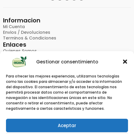
Informacion
Mi Cuenta
Envios / Devoluciones
Terminos & Condiciones
Enlaces
Quienes Somos
FAQ
Gestionar consentimiento
Politica De Privacidad
Contacto
Productos
Para ofrecer las mejores experiencias, utilizamos tecnologías
Catalogos
como las cookies para almacenar y/o acceder a la información
Pedido Rapido
del dispositivo. El consentimiento de estas tecnologías nos
Marcas
permitirá procesar datos como el comportamiento de
Contacto
navegación o las identificaciones únicas en este sitio. No
consentir o retirar el consentimiento, puede afectar
Calle Viera Y Clavijo 4,
negativamente a ciertas características y funciones.
38612, El Medano, S/C Tenerife
Info @ Cosmeticaorganicacanarias.com
629538319
Aceptar