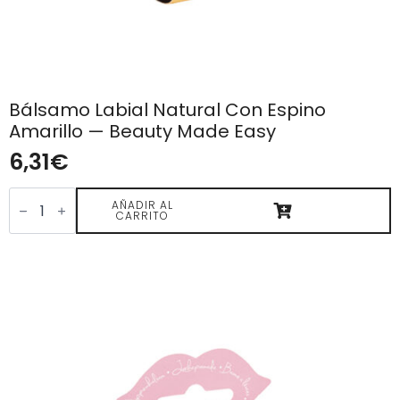
Bálsamo Labial Natural Con Espino
Amarillo — Beauty Made Easy
6,31
€
Bálsamo
Labial
AÑADIR AL
CARRITO
Natural
con
Espino
Amarillo
—
Beauty
Made
Easy
cantidad